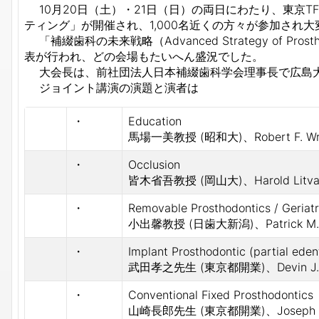
10月20日（土）・21日（日）の両日にわたり、東京
ティング」が開催され、1,000名近くの方々が参加され
「補綴歯科の未来戦略（Advanced Strategy of Pro
表が行われ、どの会場もたいへん盛況でした。
大会長は、前社団法人日本補綴歯科学会理事長で広島大
ジョイント講演の演題と演者は
・
Education
馬場一美教授 (昭和大)、Robert F. W
・
Occlusion
皆木省吾教授 (岡山大)、Harold Lit
・
Removable Prosthodontics / Geriatr
小出馨教授 (日歯大新潟)、Patrick M.
・
Implant Prosthodontic (partial eden
武田孝之先生 (東京都開業)、Devin J
・
Conventional Fixed Prosthodon
山崎長郎先生 (東京都開業)、Joseph 