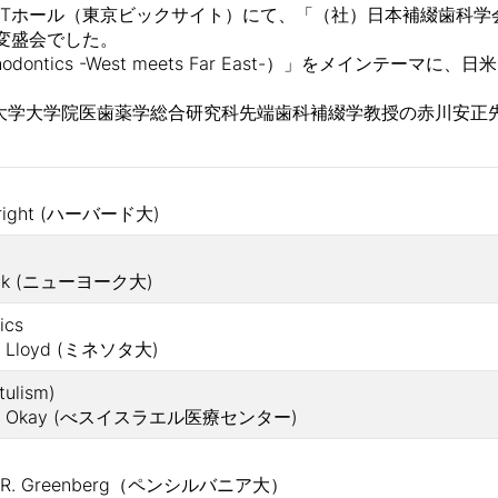
TFTホール（東京ビックサイト）にて、「（社）日本補綴歯科
大変盛会でした。
sthodontics -West meets Far East-）」をメイ
学大学院医歯薬学総合研究科先端歯科補綴学教授の赤川安正
right (ハーバード大)
vak (ニューヨーク大)
ics
 Lloyd (ミネソタ大)
tulism)
. Okay (べスイスラエル医療センター)
tics
R. Greenberg（ペンシルバニア大）