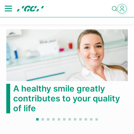
Skip
to
main
content
A healthy smile greatly
contributes to your quality
of life