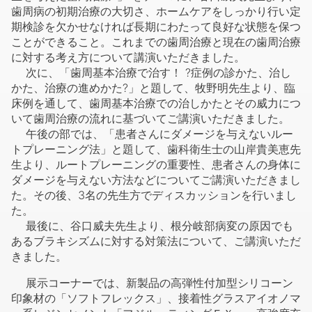
歯周病の初期治療の大切さ、ホームケアをしっかり行い定
期検診を欠かせなければ長期にわたって良好な状態を保つ
ことができること。これまでの歯周治療と現在の歯周治療
に対する考え方について講演いただきました。
次に、「歯周基本治療で治す！ ?症例の診かた、治し
かた、治療の進めかた?」と題して、牧野明先生より、臨
床例を通して、歯周基本治療での治しかたとその威力につ
いて歯周治療の流れに基づいてご講演いただきました。
午後の部では、「患者さんにダメージを与えないルー
トプレーニング法」と題して、歯科衛生士の山岸貴美恵先
生より、ルートプレーニングの重要性、患者さんの身体に
ダメージを与えない方法などについてご講演いただきまし
た。その後、3名の先生方でディスカッションを行いまし
た。
最後に、谷口威夫先生より、根分岐部病変の原因でも
あるブラキシズムに対する対策法について、ご講演いただ
きました。
展示コーナーでは、新製品の高弾性付加型シリコーン
印象材の「ソフトフレックス」、接着性グラスアイオノマ