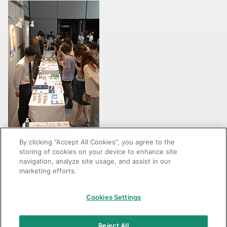
展示コーナー
By clicking “Accept All Cookies”, you agree to the
storing of cookies on your device to enhance site
navigation, analyze site usage, and assist in our
marketing efforts.
GC：特定商取引法に基づく表記
Cookies Settings
© 2026 GC Corp.
無断転載禁止
お問い合わせ
Reject All