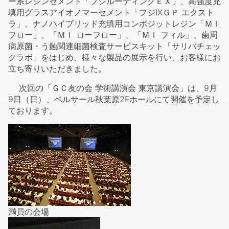
ー系レジンセメント「フジルーティングＥＸ」、高強度充
填用グラスアイオノマーセメント「フジIXＧＰ エクスト
ラ」、ナノハイブリッド充填用コンポジットレジン「ＭＩ
フロー」、「ＭＩ ローフロー」、「ＭＩ フィル」、歯周
病原菌・う蝕関連細菌検査サービスキット「サリバチェッ
クラボ」をはじめ、様々な製品の展示を行い、お客様にお
立ち寄りいただきました。
次回の「ＧＣ友の会 学術講演会 東京講演会」は、9月
9日（日）、ベルサール秋葉原2Fホールにて開催を予定し
ております。
満員の会場