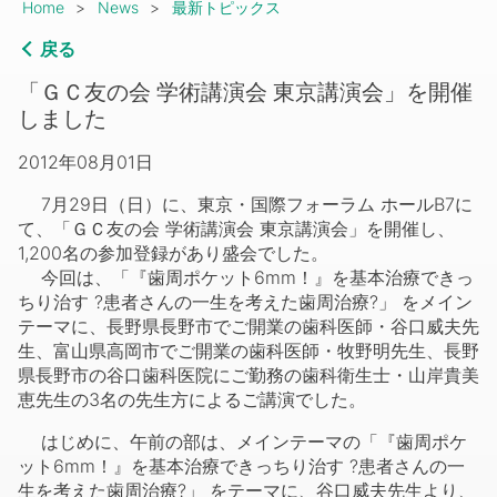
Breadcrumb
Home
News
最新トピックス
戻る
「ＧＣ友の会 学術講演会 東京講演会」を開催
しました
2012年08月01日
7月29日（日）に、東京・国際フォーラム ホールB7に
て、「ＧＣ友の会 学術講演会 東京講演会」を開催し、
1,200名の参加登録があり盛会でした。
今回は、「『歯周ポケット6mm！』を基本治療できっ
ちり治す ?患者さんの一生を考えた歯周治療?」 をメイン
テーマに、長野県長野市でご開業の歯科医師・谷口威夫先
生、富山県高岡市でご開業の歯科医師・牧野明先生、長野
県長野市の谷口歯科医院にご勤務の歯科衛生士・山岸貴美
恵先生の3名の先生方によるご講演でした。
はじめに、午前の部は、メインテーマの「『歯周ポケ
ット6mm！』を基本治療できっちり治す ?患者さんの一
生を考えた歯周治療?」 をテーマに、谷口威夫先生より、