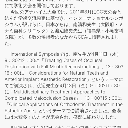
にて学術大会を開催しております。
今回のアナハイム大会では、2011年8月にGC友の会と
結んだ学術交流協定に基づき、インターナショナルシンポ
ジウムが設けられ、日本からは、南清和先生（大阪府・ミ
ナミ歯科クリニック）と渡辺隆史先生（福島県・小滝歯科
医院）が、多数の候補者のなかからCDAに招聘されまし
た。
International Symposiaでは、南先生が4月11日（木）
9：30?12：00に「Treating Cases of Occlusal
Destruction with Full Mouth Reconstruction」、13：30?
16：00に「Considerations for Natural Teeth and
Anterior Implant Aesthetic Restoration」というテーマに
てご講演され、渡辺先生が4月13日（金）9：00?11：30
に「Multidisciplinary Treatment Approaches to
Complicated Malocclusion Cases」、13：00?15：30に
「Clinical Applications of Orthodontic Treatment in the
Esthetic Zone」というテーマでご講演されました。会場
には大変多くの方々が来会され、盛況に終わりました。
8月15日（木）?17日（土）にサンフランシスコにて開