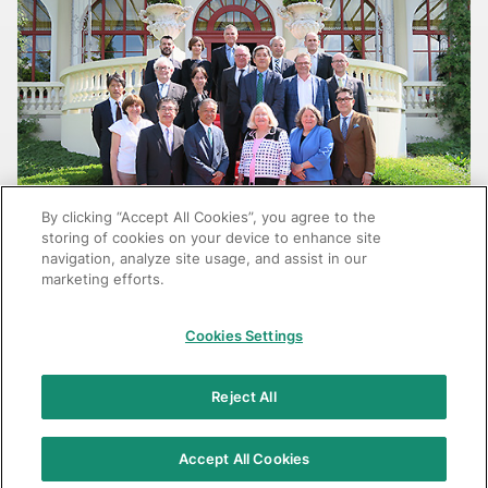
By clicking “Accept All Cookies”, you agree to the
storing of cookies on your device to enhance site
navigation, analyze site usage, and assist in our
中尾会長（中央左）とFDIの皆様
marketing efforts.
Cookies Settings
GC：特定商取引法に基づく表記
Reject All
© 2026 GC Corp.
無断転載禁止
お問い合わせ
当サイトの利用条件
個人情報保護方針
クッキーポリシー
Accept All Cookies
透明性に関する指針
クアラルンプール原則対応方針