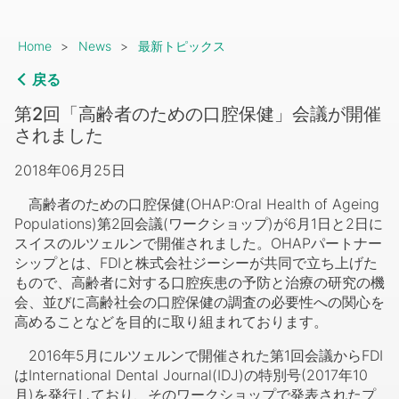
Breadcrumb
Home
News
最新トピックス
戻る
第2回「高齢者のための口腔保健」会議が開催
されました
2018年06月25日
高齢者のための口腔保健(OHAP:Oral Health of Ageing
Populations)第2回会議(ワークショップ)が6月1日と2日に
スイスのルツェルンで開催されました。OHAPパートナー
シップとは、FDIと株式会社ジーシーが共同で立ち上げた
もので、高齢者に対する口腔疾患の予防と治療の研究の機
会、並びに高齢社会の口腔保健の調査の必要性への関心を
高めることなどを目的に取り組まれております。
2016年5月にルツェルンで開催された第1回会議からFDI
はInternational Dental Journal(IDJ)の特別号(2017年10
月)を発行しており、そのワークショップで発表されたプ