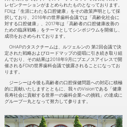
レゼンテーションがまとめられたものとなっております。
FDIは「生涯にわたる口腔健康」をその政策声明として採
択しており、2016年の世界歯科会議では「高齢化社会に
対する口腔健康」、2017年は「高齢者の口腔健康改善の
ための臨床戦略」をテーマとしてシンポジウムを開催し、
成功をおさめられております。
OHAPのタスクチームは、ルツェルンの 第2回会議で決
定された戦略およびロードマップの提唱に引き続き取り組
んでおり、その結果は2018年9月にブエノスアイレスで開
催されるFDIの世界歯科会議で披露されることになってお
ります。
ジーシーは今後も高齢者の口腔保健問題への対応に積極
的に貢献いたしますとともに、我々のVisionである「健康
長寿社会に貢献する世界一の歯科企業への挑戦」の達成に
グループ一丸となって努力して参ります。