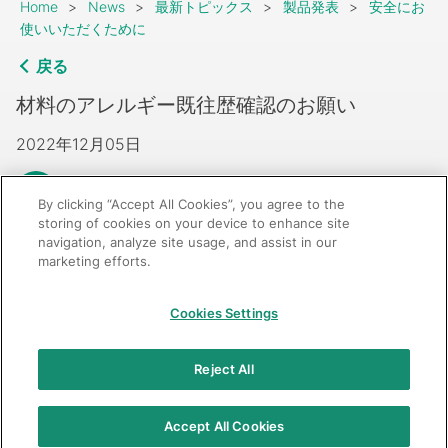
Breadcrumb
Home
News
最新トピックス
製品発表
安全にお
使いいただくために
戻る
材料のアレルギー既往歴確認のお願い
2022年12月05日
221201_allergy.pdf
By clicking “Accept All Cookies”, you agree to the
storing of cookies on your device to enhance site
navigation, analyze site usage, and assist in our
marketing efforts.
GC：特定商取引法に基づく表記
Cookies Settings
© 2026 GC Corp.
無断転載禁止
お問い合わせ
Reject All
当サイトの利用条件
個人情報保護方針
クッキーポリシー
透明性に関する指針
クアラルンプール原則対応方針
Accept All Cookies
カスタマーハラスメントに対する基本方針