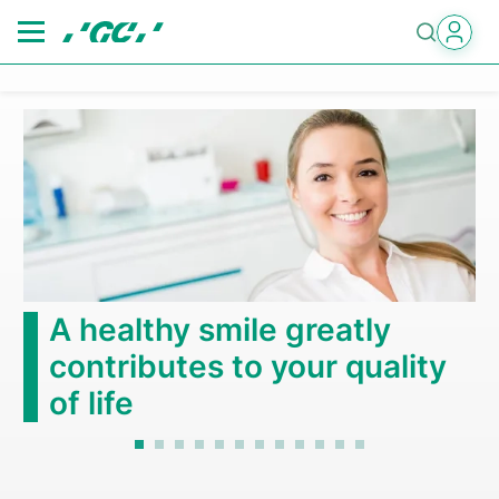
Skip
to
main
content
A healthy smile greatly
contributes to your quality
of life