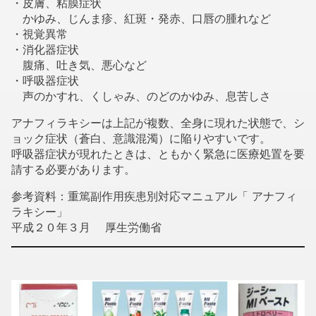
・皮膚、粘膜症状
かゆみ、じんま疹、紅斑・発赤、口唇の腫れなど
・視覚異常
・消化器症状
腹痛、吐き気、悪心など
・呼吸器症状
声のかすれ、くしゃみ、のどのかゆみ、息苦しさ
アナフィラキシーは上記が複数、全身に現れた状態で、シ
ョック症状（蒼白、意識混濁）に陥りやすいです。
呼吸器症状が現れたときは、ともかく緊急に医療処置を要
請する必要があります。
参考資料：重篤副作用疾患別対応マニュアル「 アナフィ
ラキシー」
平成２０年３月 厚生労働省