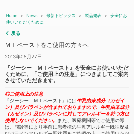
Breadcrumb
Home
News
最新トピックス
製品発表
安全にお
使いいただくために
戻る
ＭＩペーストをご使用の方々へ
2013年05月27日
『ジーシー ＭＩペースト』を安全にお使いいただ
くために、「ご使用上の注意」につきましてご案内
させていただきます。
◎ご使用上の注意
『ジーシー ＭＩペースト』には
牛乳由来成分（カゼイ
ン）及びパラベンが含まれておりますので、牛乳由来成分
（カゼイン）及びパラベンに対してアレルギーを持つ方は
使用しないでください。
また、医療機関等でご使用の際
は、問診等により事前に患者様の牛乳アレルギー既往歴及
びパラベンアレルギー既往歴をご確認の上、ご使用いただ