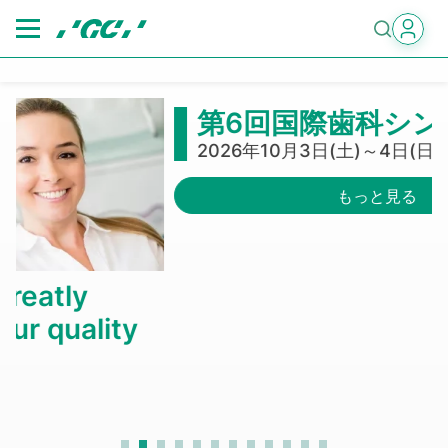
Skip
to
main
content
第6回国際歯科シンポジウム
2026年10月3日(土)～4日(日)
もっと見る