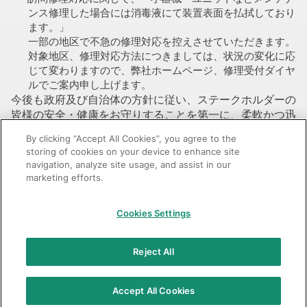
ンス修理した場合には消毒液にて装置表面を払拭しており
ます。」
一部の地区で不急の修理対応を控えさせていただきます。
対象地区、修理対応方法につきましては、状況の変化に応
じて変わりますので、弊社ホームページ、修理受付ダイヤ
ルでご案内申し上げます。
今後も政府及び自治体の方針に従い、ステークホルダーの
皆様の安全・健康をお守りすることを第一に、柔軟かつ迅
速な対応を進めて参りますので、関係各位におかれまして
By clicking “Accept All Cookies”, you agree to the
は、何卒、ご理解を賜りますよう、よろしくお願い申し上
storing of cookies on your device to enhance site
げます。
navigation, analyze site usage, and assist in our
marketing efforts.
Cookies Settings
GC：特定商取引法に基づく表記
Reject All
© 2026 GC Corp.
無断転載禁止
お問い合わせ
当サイトの利用条件
個人情報保護方針
クッキーポリシー
Accept All Cookies
透明性に関する指針
クアラルンプール原則対応方針