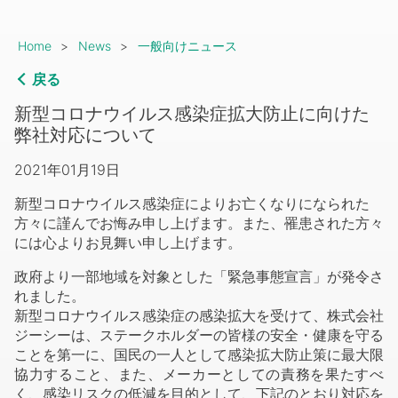
Breadcrumb
Home
News
一般向けニュース
戻る
新型コロナウイルス感染症拡大防止に向けた
弊社対応について
2021年01月19日
新型コロナウイルス感染症によりお亡くなりになられた
方々に謹んでお悔み申し上げます。また、罹患された方々
には心よりお見舞い申し上げます。
政府より一部地域を対象とした「緊急事態宣言」が発令さ
れました。
新型コロナウイルス感染症の感染拡大を受けて、株式会社
ジーシーは、ステークホルダーの皆様の安全・健康を守る
ことを第一に、国民の一人として感染拡大防止策に最大限
協力すること、また、メーカーとしての責務を果たすべ
く、感染リスクの低減を目的として、下記のとおり対応を