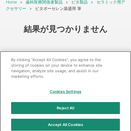
Breadcrumb
Home
歯科医療関係者製品
ビタ製品
セラミック用ア
クセサリー
ビタポーセレン築盛用 筆
結果が見つかりません
By clicking “Accept All Cookies”, you agree to the
storing of cookies on your device to enhance site
navigation, analyze site usage, and assist in our
marketing efforts.
GC：特定商取引法に基づく表記
Cookies Settings
© 2026 GC Corp.
無断転載禁止
お問い合わせ
Reject All
当サイトの利用条件
個人情報保護方針
クッキーポリシー
透明性に関する指針
クアラルンプール原則対応方針
Accept All Cookies
カスタマーハラスメントに対する基本方針