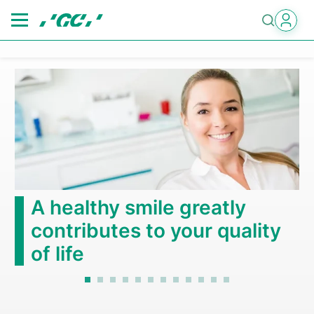
Skip
to
main
content
A healthy smile greatly
contributes to your quality
of life