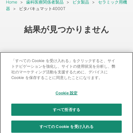
Breadcrumb
Home
歯科医療関係者製品
ビタ製品
セラミック用機
器
ビタバキュマット4000T
結果が見つかりません
「すべての Cookie を受け入れる」をクリックすると、サイ
トナビゲーションを強化し、サイトの使用状況を分析し、弊
社のマーケティング活動を支援するために、デバイスに
Cookie を保存することに同意したことになります。
GC：特定商取引法に基づく表記
Cookie 設定
© 2026 GC Corp.
無断転載禁止
お問い合わせ
すべて拒否する
当サイトの利用条件
個人情報保護方針
クッキーポリシー
透明性に関する指針
クアラルンプール原則対応方針
すべての Cookie を受け入れる
カスタマーハラスメントに対する基本方針