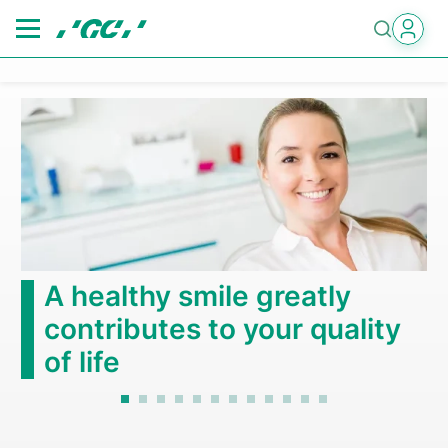
Skip
to
main
content
A healthy smile greatly
contributes to your quality
of life