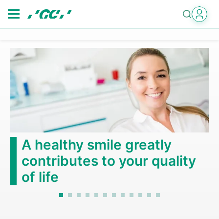
Skip
to
main
content
A healthy smile greatly
contributes to your quality
of life