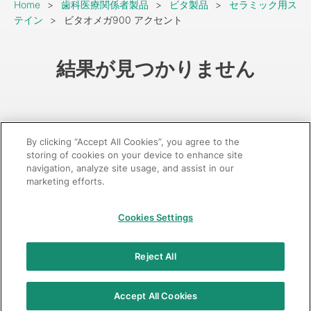
Breadcrumb
Home
歯科医療関係者製品
ビタ製品
セラミック用ス
テイン
ビタオメガ900 アクセント
結果が見つかりません
By clicking “Accept All Cookies”, you agree to the
storing of cookies on your device to enhance site
navigation, analyze site usage, and assist in our
marketing efforts.
GC：特定商取引法に基づく表記
Cookies Settings
© 2026 GC Corp.
無断転載禁止
お問い合わせ
Reject All
当サイトの利用条件
個人情報保護方針
クッキーポリシー
透明性に関する指針
クアラルンプール原則対応方針
Accept All Cookies
カスタマーハラスメントに対する基本方針