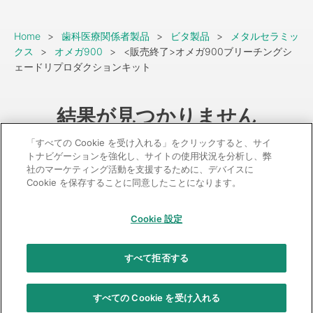
Breadcrumb
Home
歯科医療関係者製品
ビタ製品
メタルセラミッ
クス
オメガ900
<販売終了>オメガ900ブリーチングシ
ェードリプロダクションキット
結果が見つかりません
「すべての Cookie を受け入れる」をクリックすると、サイ
トナビゲーションを強化し、サイトの使用状況を分析し、弊
社のマーケティング活動を支援するために、デバイスに
Cookie を保存することに同意したことになります。
GC：特定商取引法に基づく表記
Cookie 設定
© 2026 GC Corp.
無断転載禁止
お問い合わせ
すべて拒否する
当サイトの利用条件
個人情報保護方針
クッキーポリシー
透明性に関する指針
クアラルンプール原則対応方針
すべての Cookie を受け入れる
カスタマーハラスメントに対する基本方針