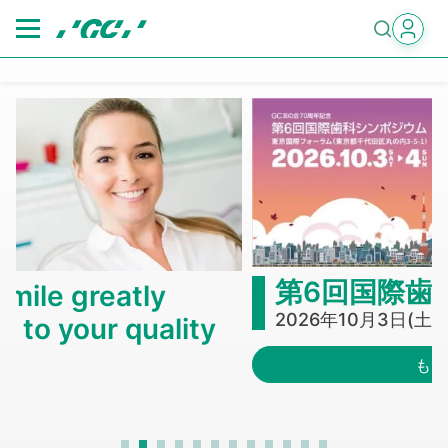
Skip
to
main
content
第6回国際歯科シンポジ
tly
2026年10月3日(土)～4日(日)
quality
もっと見る