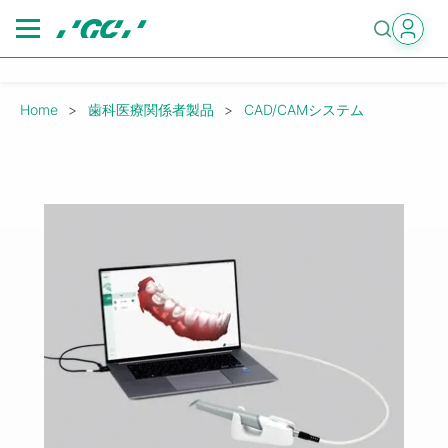
Skip
to
main
content
Breadcrumb
Home
歯科医療関係者製品
CAD/CAMシステム