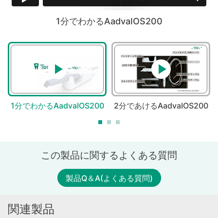
1分でわかるAadvaIOS200
0
1分でわかるAadvaIOS200
2分であけるAadvaIOS200
この製品に関するよくある質問
製品Q＆A(よくある質問)
関連製品