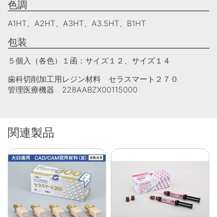
色調
A1HT、A2HT、A3HT、A3.5HT、B1HT
包装
５個入（各色）１函：サイズ１２、サイズ１４
歯科切削加工用レジン材料 セラスマート２７０
管理医療機器 228AABZX00115000
関連製品