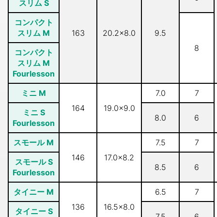
スリム S
コンパクト
スリム M
163
20.2×8.0
9.5
8
コンパクト
スリム M
Fourlesson
ミニ M
7.0
7
164
19.0×9.0
ミニ S
8.0
6
Fourlesson
スモール M
7.5
7
146
17.0×8.2
スモール S
8.5
6
Fourlesson
タイニー M
6.5
7
136
16.5×8.0
タイニー S
7.5
6