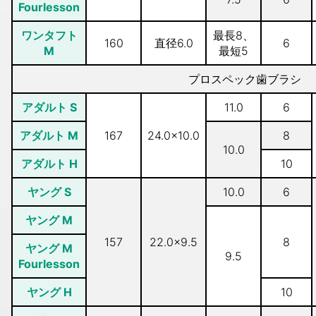
Fourlesson
ワンタフト
最長8、
160
直径6.0
6
M
最短5
プロスペック歯ブラシ
アダルト S
11.0
6
アダルト M
167
24.0×10.0
8
10.0
アダルト H
10
ヤング S
10.0
6
ヤング M
157
22.0×9.5
8
ヤング M
9.5
Fourlesson
ヤング H
10