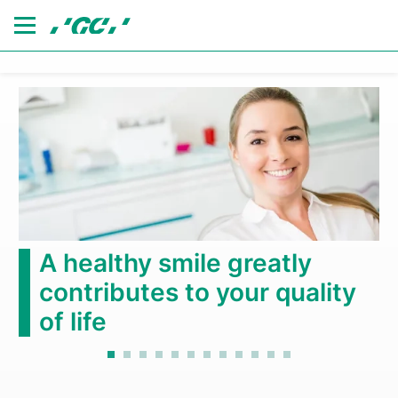
Skip
to
main
content
A healthy smile greatly
contributes to your quality
of life