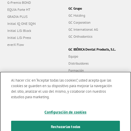
G-Premio BOND
GC Grupo
EQUIA Forte HT
GC Holding
GRADIA PLUS
GC Corporation
Initial IQ ONE SQIN
GC International AG
Initial LiSi Block
GC Orthodontics
Initial LiSi Press
everX Flow
GC IBÉRICA Dental Products, S.L.
Equipo
Distribuidores
Formación
Contacto
Al hacer clic en “Aceptar todas las cookies”, usted acepta que las
Dealer portal
cookies se guarden en su dispositivo para mejorar la navegación
del sitio, analizar el uso del mismo, y colaborar con nuestros
estudios para marketing.
Marketing updates
x
Configuración de cookies
Follow us
Stay informed on our
latest news & updates
Rechazarlas todas
© GC EUROPE A.G. 2026 |
Con todos los derechos reservados |
Contacto
|