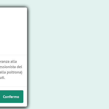
Log in
Italy/IT
[change]
Cerca
eranza alla
essionista del
alla poltrona)
ti.
Confermo