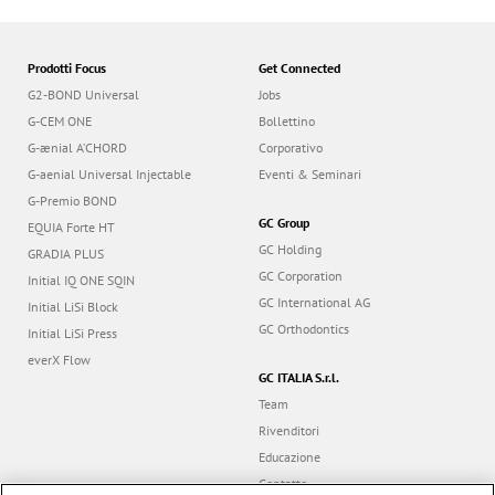
Prodotti Focus
Get Connected
G2-BOND Universal
Jobs
G-CEM ONE
Bollettino
G-ænial A’CHORD
Corporativo
G-aenial Universal Injectable
Eventi & Seminari
G-Premio BOND
GC Group
EQUIA Forte HT
GC Holding
GRADIA PLUS
GC Corporation
Initial IQ ONE SQIN
GC International AG
Initial LiSi Block
GC Orthodontics
Initial LiSi Press
everX Flow
GC ITALIA S.r.l.
Team
Rivenditori
Educazione
Contatto