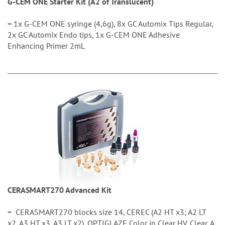
G-CEM ONE Starter Kit (A2 of Translucent)
= 1x G-CEM ONE syringe (4,6g), 8x GC Automix Tips Regular,
2x GC Automix Endo tips, 1x G-CEM ONE Adhesive
Enhancing Primer 2mL
CERASMART270 Advanced Kit
= CERASMART270 blocks size 14, CEREC (A2 HT x3; A2 LT
x2, A3 HT x3, A3 LT x2), OPTIGLAZE Color in Clear HV, Clear, A