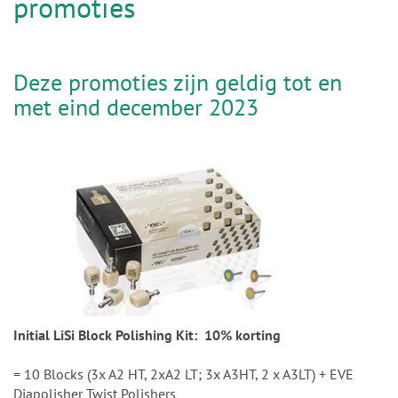
n
promoties
Deze promoties zijn geldig tot en
met eind december 2023
Initial LiSi Block Polishing Kit: 10% korting
= 10 Blocks (3x A2 HT, 2xA2 LT; 3x A3HT, 2 x A3LT) + EVE
Diapolisher Twist Polishers