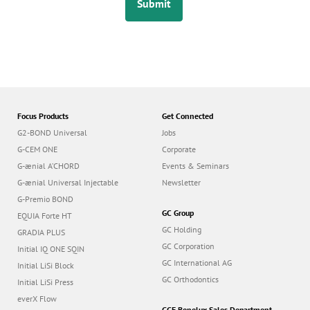
Submit
Focus Products
Get Connected
G2-BOND Universal
Jobs
G-CEM ONE
Corporate
G-ænial A’CHORD
Events & Seminars
G-ænial Universal Injectable
Newsletter
G-Premio BOND
GC Group
EQUIA Forte HT
GC Holding
GRADIA PLUS
GC Corporation
Initial IQ ONE SQIN
GC International AG
Initial LiSi Block
GC Orthodontics
Initial LiSi Press
everX Flow
GCE Benelux Sales Department