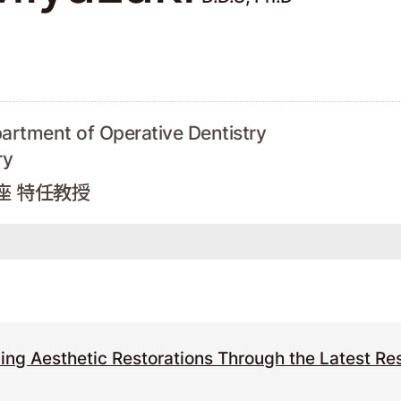
partment of Operative Dentistry
ry
座 特任教授
ng Aesthetic Restorations Through the Latest Rese