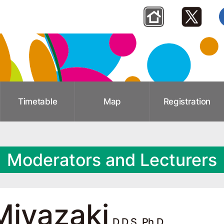
Timetable
Map
Registration
Moderators and Lecturers
iyazaki
D.D.S, Ph.D