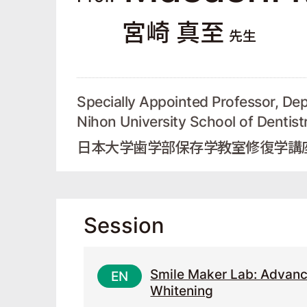
宮崎 真至
先生
Specially Appointed Professor, De
Nihon University School of Dentist
日本大学歯学部保存学教室修復学講
Session
Smile Maker Lab: Advanci
Whitening