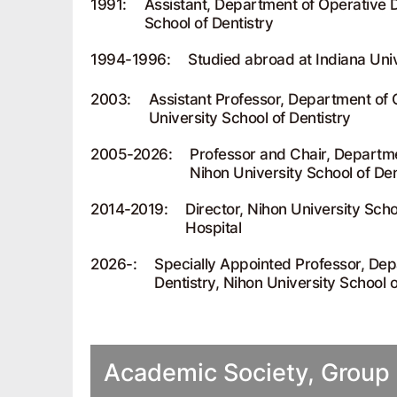
1991:
Assistant, Department of Operative D
School of Dentistry
1994-1996:
Studied abroad at Indiana Univ
2003:
Assistant Professor, Department of 
University School of Dentistry
2005-2026:
Professor and Chair, Departme
Nihon University School of Den
2014-2019:
Director, Nihon University Scho
Hospital
2026-:
Specially Appointed Professor, Dep
Dentistry, Nihon University School o
Academic Society, Grou