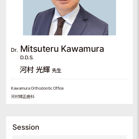
Mitsuteru
Kawamura
Dr.
D.D.S.
河村 光輝
先生
Kawamura Orthodontic Office
河村矯正歯科
Session