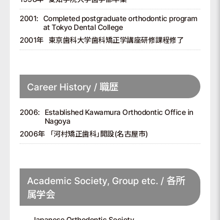
2001:
Completed postgraduate orthodontic program
at Tokyo Dental College
2001年
東京歯科大学歯科矯正学講座研修課程修了
Career History / 職歴
2006:
Established Kawamura Orthodontic Office in
Nagoya
2006年
「河村矯正歯科」開設(名古屋市)
Academic Society, Group etc. / 各所
属学会
Japanese Orthodontic Society