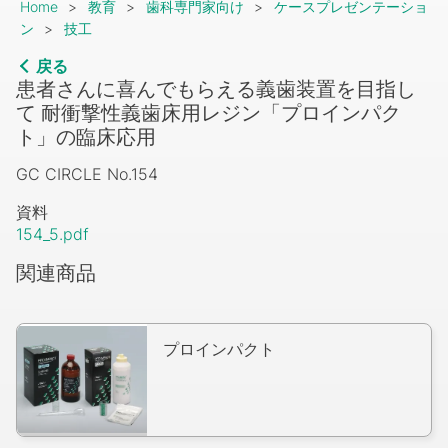
Breadcrumb
Home
教育
歯科専門家向け
ケースプレゼンテーショ
ン
技工
戻る
患者さんに喜んでもらえる義歯装置を目指し
て 耐衝撃性義歯床用レジン「プロインパク
ト」の臨床応用
GC CIRCLE No.154
資料
154_5.pdf
関連商品
プロインパクト