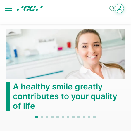
Skip
to
main
content
A healthy smile greatly
contributes to your quality
of life