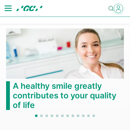
Skip
to
main
content
A healthy smile greatly
contributes to your quality
of life