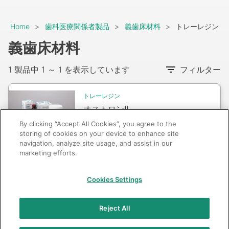
Breadcrumb
Home
歯科医療関係者製品
義歯床材料
トレーレジン
義歯床材料
1 製品中 1 ～ 1 を表示しています
フィルター
Packshot
トレーレジン
オストロンII
By clicking “Accept All Cookies”, you agree to the
storing of cookies on your device to enhance site
navigation, analyze site usage, and assist in our
marketing efforts.
GC：特定商取引法に基づく表記
Cookies Settings
© 2026 GC Corp.
無断転載禁止
お問い合わせ
Reject All
当サイトの利用条件
個人情報保護方針
クッキーポリシー