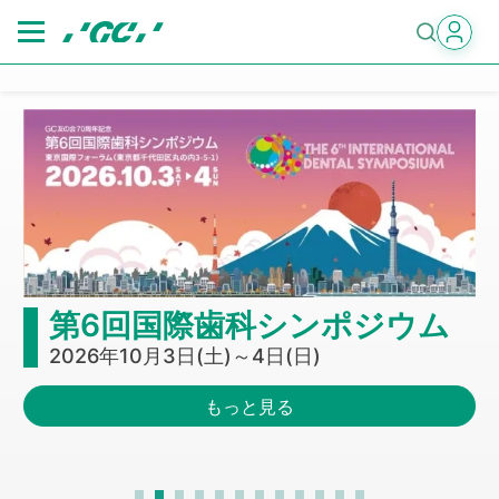
Skip
to
main
content
6回国際歯科シンポジウム
北海道
6年10月3日(土)～4日(日)
ジーシー
もっと見る