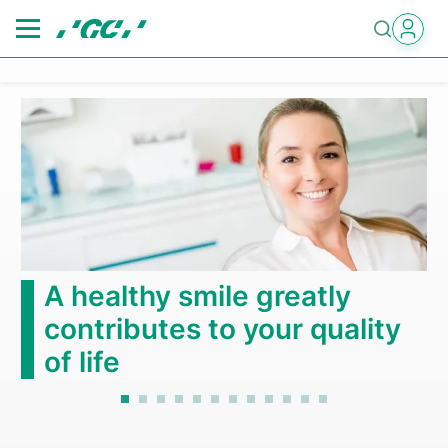
Skip
to
main
content
A healthy smile greatly
contributes to your quality
of life