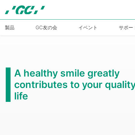
Skip
to
main
content
製品
GC友の会
イベント
サポー
A healthy smile greatly
contributes to your quality
life