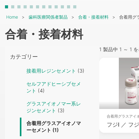
Breadcrumb
Home
歯科医療関係者製品
合着・接着材料
合着用グ
合着・接着材料
1 製品中 1 ～ 
カテゴリー
Packsho
接着用レジンセメント
(3)
セルフアドヒーシブセメ
ント
(4)
グラスアイオノマー系レ
ジンセメント
(3)
合着用グラスアイ
合着用グラスアイオノマ
フジⅠ ／ フ
ーセメント
(1)