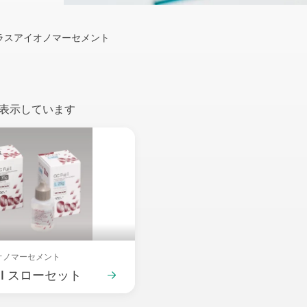
ラスアイオノマーセメント
1 を表示しています
t
オノマーセメント
ジⅠ スローセット