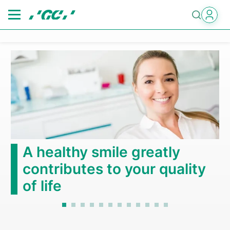
Skip
to
main
content
A healthy smile greatly
contributes to your quality
of life