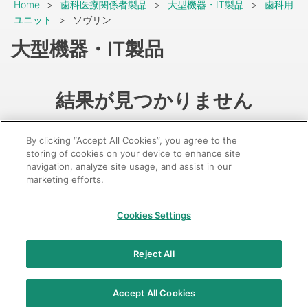
Breadcrumb
Home
歯科医療関係者製品
大型機器・IT製品
歯科用
ユニット
ソヴリン
大型機器・IT製品
結果が見つかりません
By clicking “Accept All Cookies”, you agree to the
storing of cookies on your device to enhance site
navigation, analyze site usage, and assist in our
marketing efforts.
GC：特定商取引法に基づく表記
Cookies Settings
© 2026 GC Corp.
無断転載禁止
お問い合わせ
Reject All
当サイトの利用条件
個人情報保護方針
クッキーポリシー
透明性に関する指針
クアラルンプール原則対応方針
Accept All Cookies
カスタマーハラスメントに対する基本方針