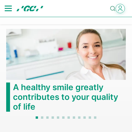
Skip
to
main
content
A healthy smile greatly
contributes to your quality
of life