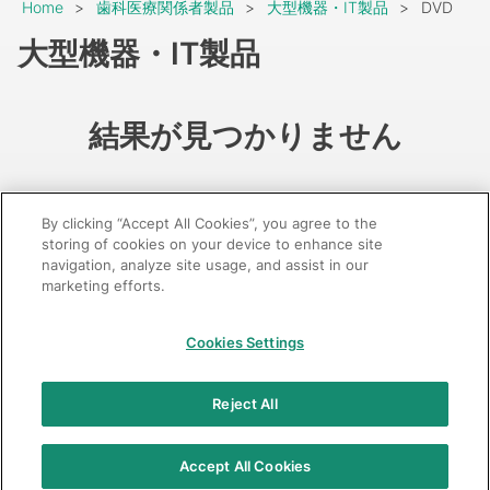
Breadcrumb
Home
歯科医療関係者製品
大型機器・IT製品
DVD
大型機器・IT製品
結果が見つかりません
By clicking “Accept All Cookies”, you agree to the
storing of cookies on your device to enhance site
navigation, analyze site usage, and assist in our
marketing efforts.
GC：特定商取引法に基づく表記
Cookies Settings
© 2026 GC Corp.
無断転載禁止
お問い合わせ
Reject All
当サイトの利用条件
個人情報保護方針
クッキーポリシー
透明性に関する指針
クアラルンプール原則対応方針
Accept All Cookies
カスタマーハラスメントに対する基本方針