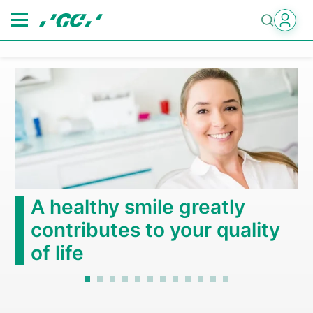
Skip
to
main
content
A healthy smile greatly
contributes to your quality
of life