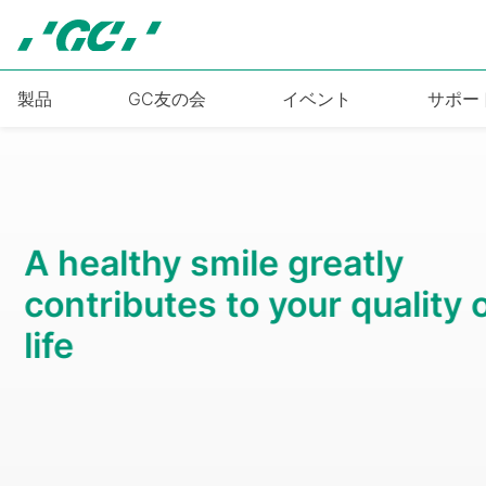
Skip
to
main
content
製品
GC友の会
イベント
サポー
第6回国際歯科シンポジ
2026年10月3日(土)～4日(日)
もっと見る