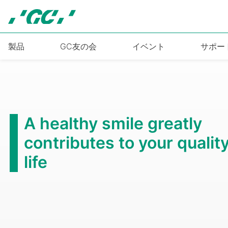
Skip
to
main
content
製品
GC友の会
イベント
サポー
A healthy smile greatly
contributes to your quality
life