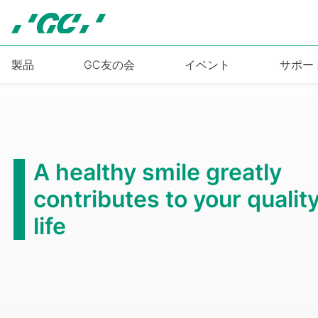
Skip
to
main
content
製品
GC友の会
イベント
サポー
A healthy smile greatly
contributes to your quality
life