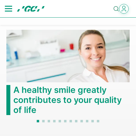
Skip
to
main
content
A healthy smile greatly
contributes to your quality
of life