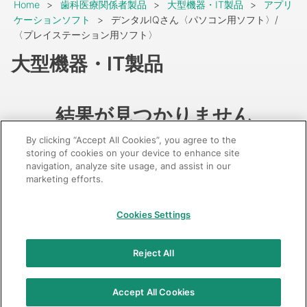
Breadcrumb
Home
歯科医療関係者製品
大型機器・IT製品
アプリ
ケーションソフト
デンタルIQさん〈パソコン用ソフト〉/
〈プレイステーション用ソフト〉
大型機器・IT製品
結果が見つかりません
By clicking “Accept All Cookies”, you agree to the
storing of cookies on your device to enhance site
navigation, analyze site usage, and assist in our
marketing efforts.
GC：特定商取引法に基づく表記
Cookies Settings
© 2026 GC Corp.
無断転載禁止
お問い合わせ
Reject All
当サイトの利用条件
個人情報保護方針
クッキーポリシー
透明性に関する指針
クアラルンプール原則対応方針
Accept All Cookies
カスタマーハラスメントに対する基本方針