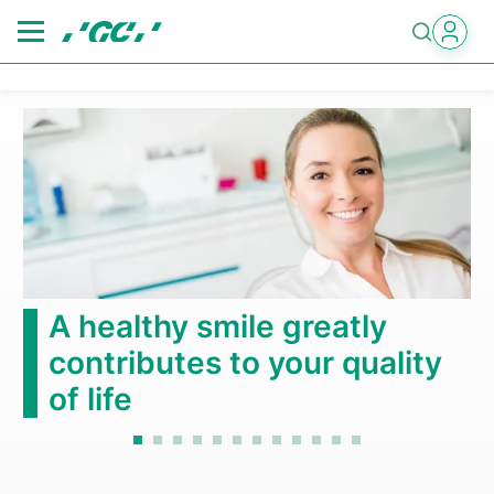
Skip
to
main
content
第6回国際歯科シン
2026年10月3日(土)～4日(日)
もっと見る
reatly
r quality