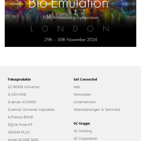
Fokusprodukte
Get Connected
G2-BOND Universal
Jobs
G-CEM ONE
Newsletter
G-ænial A’CHORD
Unternehmen
G-aenial Universal Injectable
Veranstaltungen & Seminare
G-Premio BOND
GC-Gruppe
EQUIA Forte HT
GC Holding
GRADIA PLUS
GC Corporation
Initial IQ ONE SQIN