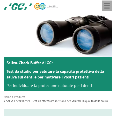
Togg
Skip
GC
navi
to
Europe
main
N.V.
M
content
a
i
n
n
a
Saliva-Check Buffer di GC:
v
i
Test da studio per valutare la capacità protettiva della
saliva sui denti e per motivare i vostri pazienti
g
Per individuare la protezione naturale per i denti
a
t
Home
Products
i
Saliva-Check Buffer - Test da effettuare in studio per valutare la qualità della saliva
o