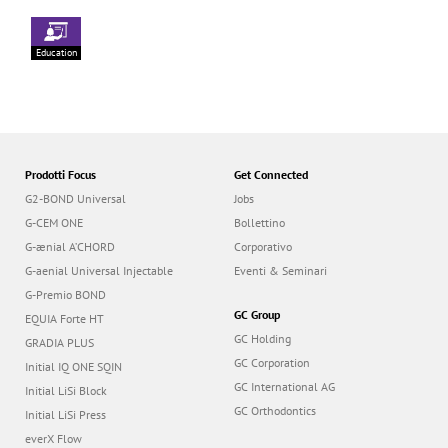
Education
Prodotti Focus
Get Connected
G2-BOND Universal
Jobs
G-CEM ONE
Bollettino
G-ænial A’CHORD
Corporativo
G-aenial Universal Injectable
Eventi & Seminari
G-Premio BOND
GC Group
EQUIA Forte HT
GC Holding
GRADIA PLUS
GC Corporation
Initial IQ ONE SQIN
GC International AG
Initial LiSi Block
GC Orthodontics
Initial LiSi Press
everX Flow