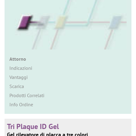
n
Attorno
Indicazioni
Vantaggi
Scarica
Prodotti Correlati
Info Ordine
Tri Plaque ID Gel
Gel rilevatore di placca a tre colori