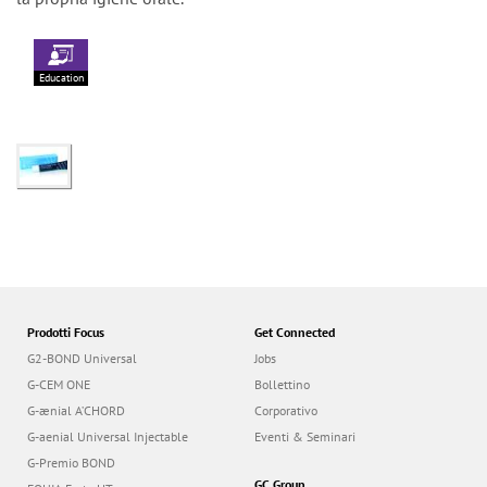
Education
Prodotti Focus
Get Connected
G2-BOND Universal
Jobs
G-CEM ONE
Bollettino
G-ænial A’CHORD
Corporativo
G-aenial Universal Injectable
Eventi & Seminari
G-Premio BOND
GC Group