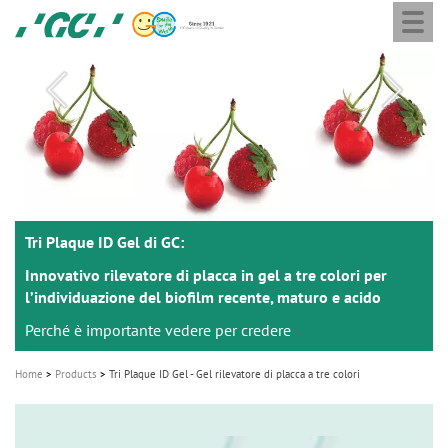
Togg
Skip
GC
navi
to
Europe
main
N.V.
M
content
a
i
n
n
a
Tri Plaque ID Gel di GC:
Tri Plaque ID Gel di GC:
v
i
Innovativo rilevatore di placca in gel a tre colori per
Innovativo rilevatore di placca in gel a tre colori per
lʼindividuazione del biofilm recente, maturo e acido
lʼindividuazione del biofilm recente, maturo e acido
g
Perché è importante vedere per credere
Perché è importante vedere per credere
a
t
Home
Products
Tri Plaque ID Gel - Gel rilevatore di placca a tre colori
i
o