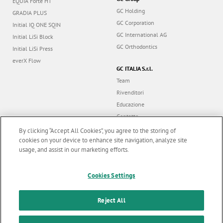
EQUIA Forte HT
GC Holding
GRADIA PLUS
GC Corporation
Initial IQ ONE SQIN
GC International AG
Initial LiSi Block
GC Orthodontics
Initial LiSi Press
everX Flow
GC ITALIA S.r.l.
Team
Rivenditori
Educazione
Contatto
Dealer portal
By clicking “Accept All Cookies”, you agree to the storing of
cookies on your device to enhance site navigation, analyze site
usage, and assist in our marketing efforts.
Marketing updates
x
Cookies Settings
Follow us
Stay informed on our
latest news & updates
Reject All
© GC EUROPE A.G. 2026 |
Tutti i diritti riservati |
Contatto
|
F
SUBSCRIBE