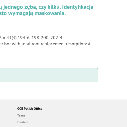
jednego zęba, czy kilku. Identyfikacja
ęsto wymagają maskowania.
 Apr;41(3):194-6, 198-200, 202-4.
cisor with total root replacement resorption: A
GCE Polish Office
Team
Dealers