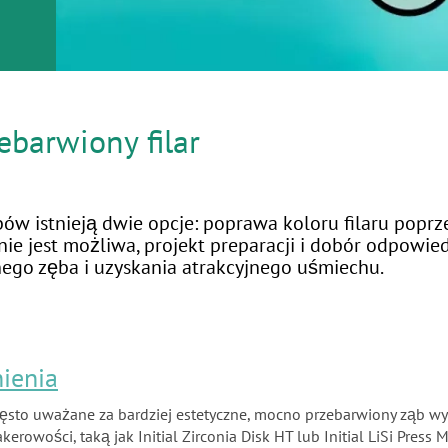
barwiony filar
 istnieją dwie opcje: poprawa koloru filaru poprz
ie jest możliwa, projekt preparacji i dobór odpowie
ego zęba i uzyskania atrakcyjnego uśmiechu.
nienia
 często uważane za bardziej estetyczne, mocno przebarwiony ząb
rowości, taką jak Initial Zirconia Disk HT lub Initial LiSi Pres