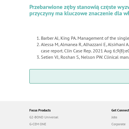
Przebarwione zęby stanowią częste wyzwa
przyczyny ma kluczowe znaczenie dla w
Barber AJ, King PA. Management of the single
Alessa M, Almanea R, Alhazzani E, Alsirhani A
case report. Clin Case Rep. 2021 Aug 6;9(8):
Setien VJ, Roshan S, Nelson PW. Clinical ma
Focus Products
Get Connec
G2-BOND Universal
Jobs
G-CEM ONE
Corporate