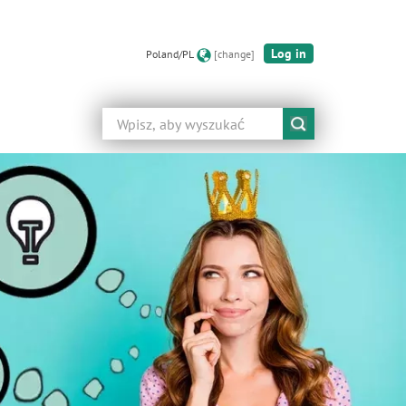
Log in
Poland/PL
[change]
Szukaj