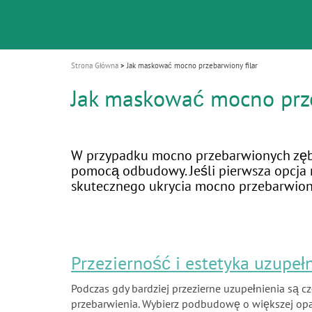
i
o
n
Strona Główna
Jak maskować mocno przebarwiony filar
Jak maskować mocno prze
W przypadku mocno przebarwionych zębów
pomocą odbudowy. Jeśli pierwsza opcja n
skutecznego ukrycia mocno przebarwion
Przezierność i estetyka uzupeł
Podczas gdy bardziej przezierne uzupełnienia są
przebarwienia. Wybierz podbudowę o większej opake