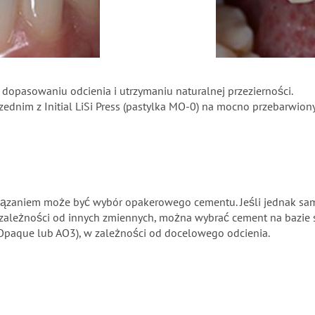
 dopasowaniu odcienia i utrzymaniu naturalnej przezierności.
rzednim z Initial LiSi Press (pastylka MO-0) na mocno przebarwio
rozwiązaniem może być wybór opakerowego cementu. Jeśli jednak
W zależności od innych zmiennych, można wybrać cement na bazie 
Opaque lub AO3), w zależności od docelowego odcienia.