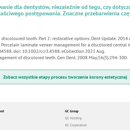
nie dla dentystów, niezależnie od tego, czy dotyczą 
łaściwego postępowania. Znaczne przebarwienia cz
 discoloured tooth. Part 2: restorative options. Dent Update. 2014
. Porcelain laminate veneer management for a discolored central in
e04588. doi: 10.1002/ccr3.4588. eCollection 2021 Aug.
nagement of discolored teeth. Gen Dent. 2008 May;56(3):294-300.
Zobacz wszystkie etapy procesu tworzenia korony estetycznej
ted
GC Group
GC Holding
GC Corporation