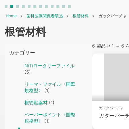
Breadcrumb
Home
歯科医療関係者製品
根管材料
ガッタパーチャ
根管材料
6 製品中 1 ～ 
カテゴリー
Packshot
NiTiロータリーファイル
(5)
リーマ・ファイル〈国際
規格型〉
(1)
根管貼薬材
(1)
ガッタパーチャ
ペーパーポイント〈国際
ガターパーチャ
規格型〉
(1)