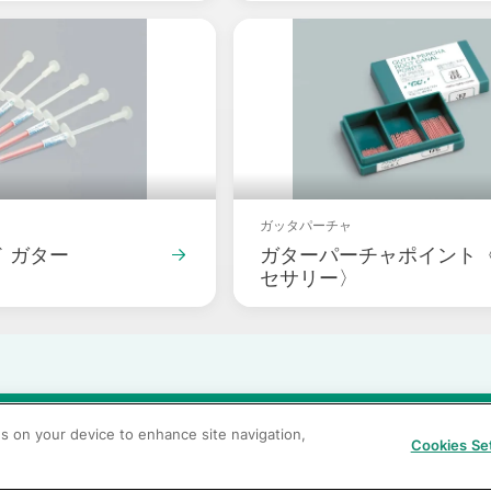
t
Packshot
ガッタパーチャ
 ガター
ガターパーチャポイント
セサリー〉
当サイトの利用条件
個人情報保護方針
クッキーポリシー
透
es on your device to enhance site navigation,
Cookies Se
カスタマーハラスメントに対する基本方針