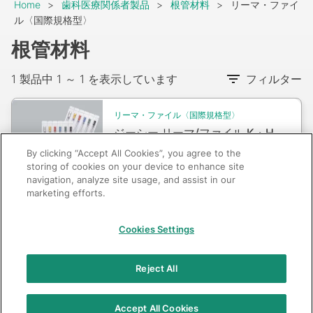
Breadcrumb
Home
歯科医療関係者製品
根管材料
リーマ・ファイ
ル〈国際規格型〉
根管材料
1 製品中 1 ～ 1 を表示しています
フィルター
Packshot
リーマ・ファイル〈国際規格型〉
ジーシー リーマ/ファイル K・H
〈ラバーストッパー付〉
By clicking “Accept All Cookies”, you agree to the
storing of cookies on your device to enhance site
navigation, analyze site usage, and assist in our
marketing efforts.
GC：特定商取引法に基づく表記
Cookies Settings
© 2026 GC Corp.
無断転載禁止
お問い合わせ
Reject All
当サイトの利用条件
個人情報保護方針
クッキーポリシー
透明性に関する指針
クアラルンプール原則対応方針
Accept All Cookies