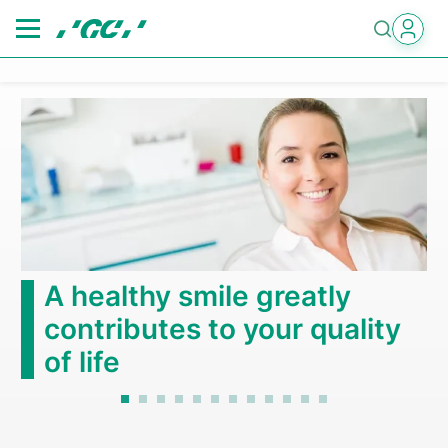
Skip
to
main
content
A healthy smile greatly
contributes to your quality
of life