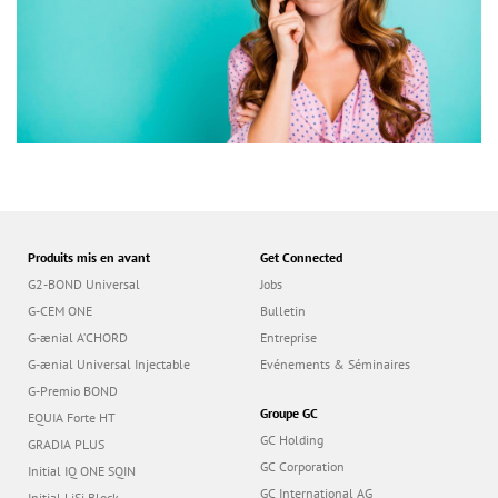
Produits mis en avant
Get Connected
G2-BOND Universal
Jobs
G-CEM ONE
Bulletin
G-ænial A’CHORD
Entreprise
G-ænial Universal Injectable
Evénements & Séminaires
G-Premio BOND
Groupe GC
EQUIA Forte HT
GC Holding
GRADIA PLUS
GC Corporation
Initial IQ ONE SQIN
GC International AG
Initial LiSi Block