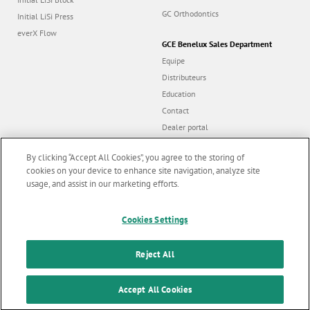
GC Orthodontics
Initial LiSi Press
everX Flow
GCE Benelux Sales Department
Equipe
Distributeurs
Education
Contact
Dealer portal
By clicking “Accept All Cookies”, you agree to the storing of
cookies on your device to enhance site navigation, analyze site
usage, and assist in our marketing efforts.
Follow us
Marketing updates
x
Cookies Settings
Stay informed on our
© GC EUROPE A.G. 2026 |
Tous droits reservés |
Contact us
|
F
latest news & updates
Reject All
o
Conditions Générales d'Utilisation
|
Charte de Protection de la Vie Privée
|
SUBSCRIBE
o
Accept All Cookies
Cookies
t