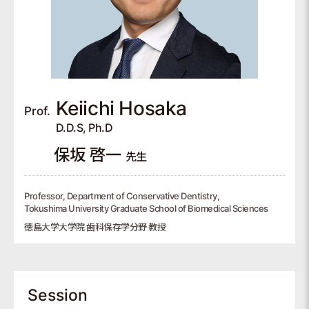
Keiichi
Hosaka
Prof.
D.D.S, Ph.D
保坂 啓一
先生
Professor, Department of Conservative Dentistry,
Tokushima University Graduate School of Biomedical Sciences
徳島大学大学院 歯科保存学分野 教授
Session