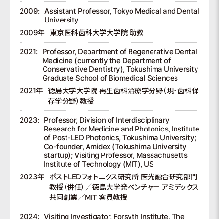
2009:
Assistant Professor, Tokyo Medical and Dental
University
2009年
東京医科歯科大学大学院 助教
2021:
Professor, Department of Regenerative Dental
Medicine (currently the Department of
Conservative Dentistry), Tokushima University
Graduate School of Biomedical Sciences
2021年
徳島大学大学院 再生歯科治療学分野（現・歯科保
存学分野）教授
2023:
Professor, Division of Interdisciplinary
Research for Medicine and Photonics, Institute
of Post-LED Photonics, Tokushima University;
Co-founder, Amidex (Tokushima University
startup); Visiting Professor, Massachusetts
Institute of Technology (MIT), US
2023年
ポストLEDフォトニクス研究所 医光融合研究部門
教授（併任）／徳島大学発ベンチャー アミデックス
共同創業／MIT 客員教授
2024:
Visiting Investigator, Forsyth Institute, The