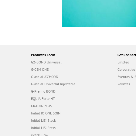
Productos Focus
Get Connec
G2-BOND Universal
Empleo
G-CEM ONE
Corporativo
G-ænial A’CHORD
Eventos & 
G-ænial Universal Injectable
Revistas
G-Premio BOND
EQUIA Forte HT
GRADIA PLUS
Initial IQ ONE SQIN
Initial LiSi Block
Initial LiSi Press
everX Flow