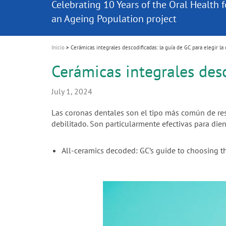
Celebrating 10 Years of the Oral Health f
Contest and win an unforgettable trip a
GC Group
trabajos cerámicos!
Liderando el camino hacia un nuevo
i
Join us for our next webinar
October 3rd (Sat) - 4th (Sun), 2026
an Ageing Population project
unique training!
Global CSR Report 2025
The scanner is your workspace!
Belleza natural restablecida en una sola 
estándar
o
n
Inicio
Cerámicas integrales descodificadas: la guía de GC para elegir la
Cerámicas integrales desc
July 1, 2024
Las coronas dentales son el tipo más común de resta
debilitado. Son particularmente efectivas para di
All-ceramics decoded: GC’s guide to choosing t