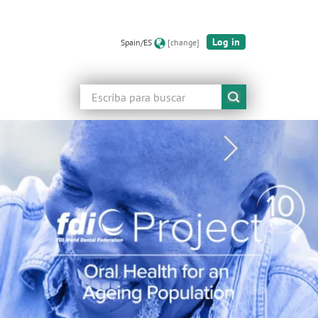
Log in
Spain/ES
[change]
Buscar