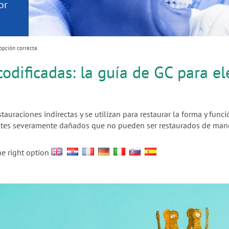
or
nd a
cita
 opción correcta
odificadas: la guía de GC para el
uraciones indirectas y se utilizan para restaurar la forma y funci
entes severamente dañados que no pueden ser restaurados de mane
he right option