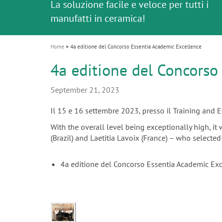
Celebrating 10 Years of the Oral Health f
Contest and win an unforgettable trip a
GC Group
La soluzione facile e veloce per tutti i
Bellezza naturale ripristinata in un solo
i
Join us for our next webinar
October 3rd (Sat) - 4th (Sun), 2026
an Ageing Population project
unique training!
Global CSR Report 2025
The scanner is your workspace!
manufatti in ceramica!
appuntamento
Aprendo la strada ad un nuovo standard
o
n
Home
4a editione del Concorso Essentia Academic Excellence
4a editione del Concorso
September 21, 2023
Il 15 e 16 settembre 2023, presso il Training and 
With the overall level being exceptionally high, it w
(Brazil) and Laetitia Lavoix (France) – who selected
4a editione del Concorso Essentia Academic Ex