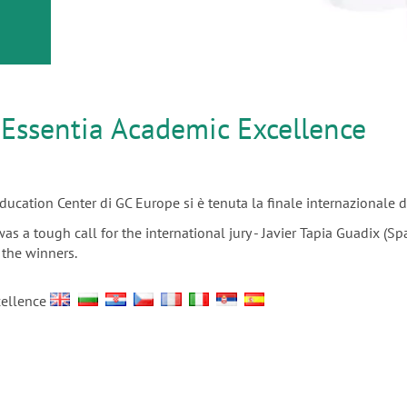
or
nd a
 Essentia Academic Excellence
Education Center di GC Europe si è tenuta la finale internazionale
as a tough call for the international jury - Javier Tapia Guadix (Sp
 the winners.
cellence