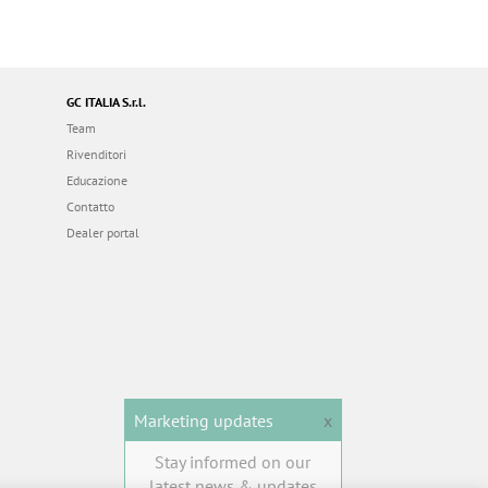
GC ITALIA S.r.l.
Team
Rivenditori
Educazione
Contatto
Dealer portal
Marketing updates
x
Stay informed on our
latest news & updates