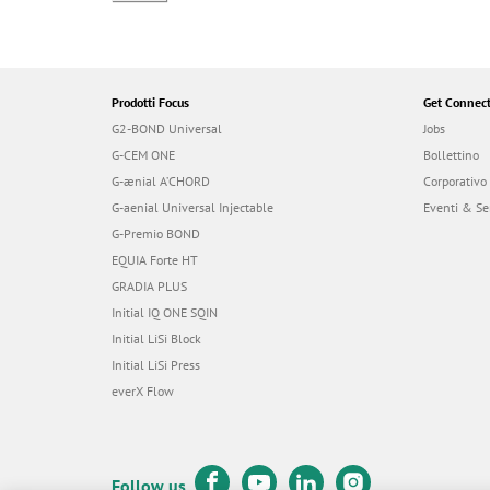
Prodotti Focus
Get Connec
G2-BOND Universal
Jobs
G-CEM ONE
Bollettino
G-ænial A’CHORD
Corporativo
G-aenial Universal Injectable
Eventi & Se
G-Premio BOND
EQUIA Forte HT
GRADIA PLUS
Initial IQ ONE SQIN
Initial LiSi Block
Initial LiSi Press
everX Flow
Follow us