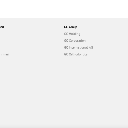
ted
GC Group
GC Holding
GC Corporation
GC International AG
minari
GC Orthodontics