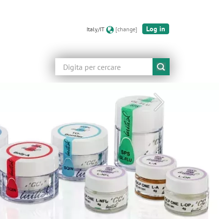
Log in
Italy/IT
[change]
Cerca