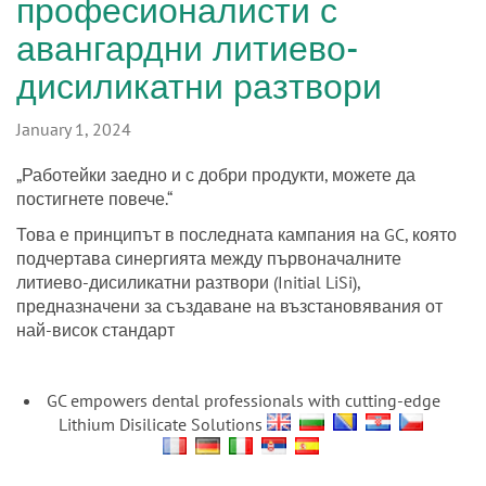
n
професионалисти с
авангардни литиево-
дисиликатни разтвори
January 1, 2024
„Работейки заедно и с добри продукти, можете да
постигнете повече.“
Това е принципът в последната кампания на GC, която
подчертава синергията между първоначалните
литиево-дисиликатни разтвори (Initial LiSi),
предназначени за създаване на възстановявания от
най-висок стандарт
GC empowers dental professionals with cutting-edge
Lithium Disilicate Solutions