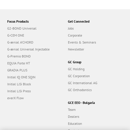
Focus Products
Get Connected
G2-BOND Universal
Jobs
G-CEM ONE
Corporate
G-ænial A’CHORD
Events & Seminars
G-ænial Universal Injectable
Newsletter
G-Premio BOND
GC Group
EQUIA Forte HT
GC Holding
GRADIA PLUS
GC Corporation
Initial IQ ONE SQIN
GC International AG
Initial LiSi Block
GC Orthodontics
Initial LiSi Press
everX Flow
GCE EEO - Bulgaria
Team
Dealers
Education