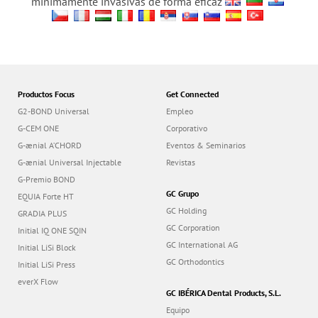
mínimamente invasivas de forma eficaz
Productos Focus
Get Connected
G2-BOND Universal
Empleo
G-CEM ONE
Corporativo
G-ænial A’CHORD
Eventos & Seminarios
G-ænial Universal Injectable
Revistas
G-Premio BOND
GC Grupo
EQUIA Forte HT
GC Holding
GRADIA PLUS
GC Corporation
Initial IQ ONE SQIN
GC International AG
Initial LiSi Block
GC Orthodontics
Initial LiSi Press
everX Flow
GC IBÉRICA Dental Products, S.L.
Equipo